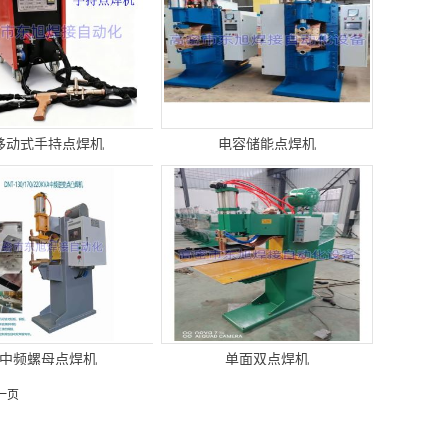
移动式手持点焊机
电容储能点焊机
中频螺母点焊机
单面双点焊机
一页