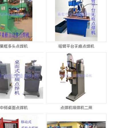
果框多头点焊机
摇臂平台无痕点焊机
中频桌面点焊机
点焊机排焊机二用