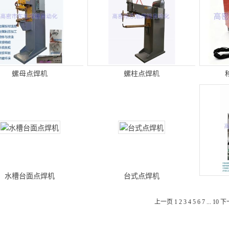
螺母点焊机
螺柱点焊机
水槽台面点焊机
台式点焊机
上一页
1
2
3
4
5
6
7
...
10
下