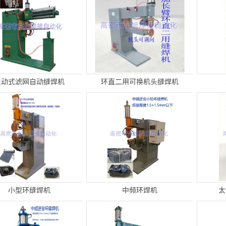
上动式滤网自动缝焊机
环直二用可换机头缝焊机
小型环缝焊机
中频环焊机
太