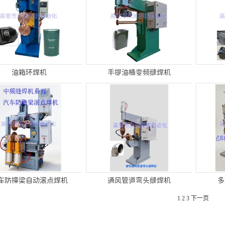
油箱环焊机
手提油桶变频缝焊机
车防撞梁自动滚点焊机
通风管道弯头缝焊机
多
1
2
3
下一页